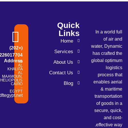
Quick
Links
In a wor
of a
Home
water, D
(+202)
Services
has craft
226017704
global o
Address
60
About Us
AL
lo
KHALIFA
Contact Us
AL
proces
MAAMOUN,
HELIOPOLIS
enables 
Blog
CAIRO
–
& ma
EGYPT
info@dftegypt.net
transpor
of good
secure, 
and
effectiv