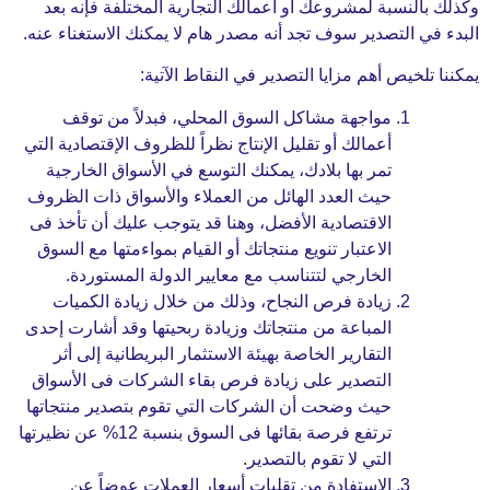
لنسبة لمشروعك أو أعمالك التجارية المختلفة فإنه بعد
 التصدير سوف تجد أنه مصدر هام لا يمكنك الاستغناء عنه.
لخيص أهم مزايا التصدير في النقاط الآتية:
مواجهة مشاكل السوق المحلي، فبدلاً من توقف
أعمالك أو تقليل الإنتاج نظراً للظروف الإقتصادية التي
تمر بها بلادك، يمكنك التوسع في الأسواق الخارجية
حيث العدد الهائل من العملاء والأسواق ذات
الظروف
الاقتصادية الأفضل، وهنا قد يتوجب عليك أن تأخذ فى
الاعتبار تنويع منتجاتك أو القيام بمواءمتها مع السوق
الخارجي لتتناسب مع معايير الدولة المستوردة.
زيادة فرص النجاح، وذلك من خلال زيادة الكميات
المباعة من منتجاتك وزيادة ربحيتها وقد أشارت إحدى
التقارير الخاصة بهيئة الاستثمار البريطانية إلى أثر
التصدير على زيادة فرص بقاء الشركات فى الأسواق
حيث وضحت أن الشركات التي تقوم بتصدير منتجاتها
ترتفع فرصة بقائها فى السوق بنسبة 12% عن نظيرتها
التي لا تقوم بالتصدير.
الاستفادة من تقلبات أسعار العملات عوضاً عن