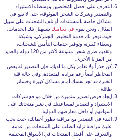
التعرف على أفضل المُخلصين ووسطاء الاستيراد
والتصدير وشركات الشحن الموثوقة، حتى لا تقع في
مشاكل خاصة بالمستندات أو تلف الشحنات على سبيل
المثال، ونحن نقوم
في ديناميك
بتسهيل تلك الخدمات،
حيث نوفر لك خدمة التخليص الجمركي، وشبكة
وسطاء كبيرة، وتوفير خدمات التأمين للشحنات،
وتقديم طرق شحن متنوعة لأكثر من 120 دولة والعديد
من المزايا الأخرى.
كن حذراً ولا تغامر بكل ما لديك، فإن التصدير له بعض
المخاطر أيضاً رغم مزاياه المتعددة، وفي حالة قلة
الخبرة قد تجد نفسك أمام مشاكل كبيرة وخسائر
طائلة.
إيجاد فرص تصدير متميزة من خلال مواقع شركات
الاستيراد والتصدير لمساعدتك في نشر منتجاتك على
أسواقهم أو داخل معارضهم الدولية.
البدء في التصدير مع مراقبة تطور أعمالك، حيث يجب
عليك مراقبة تزايد الطلب على المنتجات من عدمه
والتعرف على أفضل المنتجات في الأسواق المختلفة