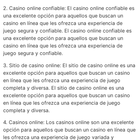
2. Casino online confiable: El casino online confiable es
una excelente opción para aquellos que buscan un
casino en línea que les ofrezca una experiencia de
juego segura y confiable. El casino online confiable es
una excelente opción para aquellos que buscan un
casino en línea que les ofrezca una experiencia de
juego segura y confiable.
3. Sitio de casino online: El sitio de casino online es una
excelente opción para aquellos que buscan un casino
en línea que les ofrezca una experiencia de juego
completa y diversa. El sitio de casino online es una
excelente opción para aquellos que buscan un casino
en línea que les ofrezca una experiencia de juego
completa y diversa.
4. Casinos online: Los casinos online son una excelente
opción para aquellos que buscan un casino en línea que
les ofrezca una experiencia de juego variada y