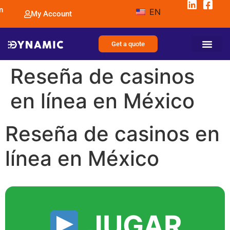
n
EN
My Account
Get a quote
Reseña de casinos
en línea en México
Reseña de casinos en
línea en México
JUGAR