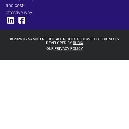
and cost-
effective way.
© 2026 DYNAMIC FREIGHT ALL RIGHTS RESERVED • DESIGNED &
DEVELOPED BY
RUBIX
OUR
PRIVACY POLICY