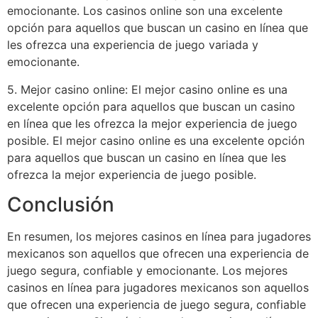
emocionante. Los casinos online son una excelente
opción para aquellos que buscan un casino en línea que
les ofrezca una experiencia de juego variada y
emocionante.
5. Mejor casino online: El mejor casino online es una
excelente opción para aquellos que buscan un casino
en línea que les ofrezca la mejor experiencia de juego
posible. El mejor casino online es una excelente opción
para aquellos que buscan un casino en línea que les
ofrezca la mejor experiencia de juego posible.
Conclusión
En resumen, los mejores casinos en línea para jugadores
mexicanos son aquellos que ofrecen una experiencia de
juego segura, confiable y emocionante. Los mejores
casinos en línea para jugadores mexicanos son aquellos
que ofrecen una experiencia de juego segura, confiable