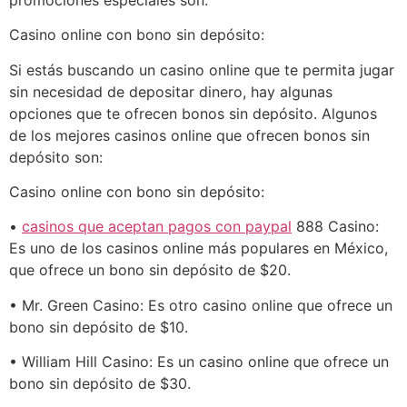
Casino online con bono sin depósito:
Si estás buscando un casino online que te permita jugar
sin necesidad de depositar dinero, hay algunas
opciones que te ofrecen bonos sin depósito. Algunos
de los mejores casinos online que ofrecen bonos sin
depósito son:
Casino online con bono sin depósito:
•
casinos que aceptan pagos con paypal
888 Casino:
Es uno de los casinos online más populares en México,
que ofrece un bono sin depósito de $20.
• Mr. Green Casino: Es otro casino online que ofrece un
bono sin depósito de $10.
• William Hill Casino: Es un casino online que ofrece un
bono sin depósito de $30.