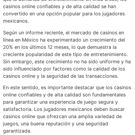
casinos online confiables y de alta calidad se han
convertido en una opción popular para los jugadores
mexicanos.
Según un informe reciente, el mercado de casinos en
línea en México ha experimentado un crecimiento del
20% en los últimos 12 meses, lo que demuestra la
creciente popularidad de este tipo de entretenimiento.
Sin embargo, este crecimiento no ha sido uniforme y ha
sido influenciado por factores como la calidad de los
casinos online y la seguridad de las transacciones.
En este sentido, es importante destacar que los casinos
online confiables y de alta calidad son fundamentales
para garantizar una experiencia de juego segura y
satisfactoria. Los jugadores mexicanos deben buscar
casinos online que ofrezcan una amplia variedad de
juegos, una buena reputación y una seguridad
garantizada.