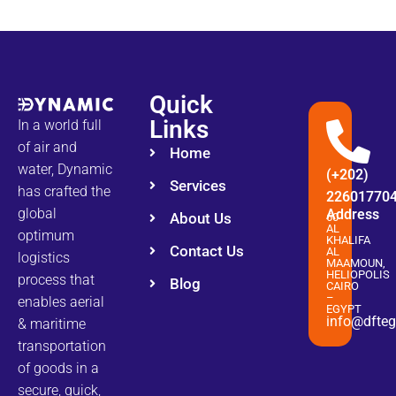
Quick
Links
In a world full
of air and
Home
water, Dynamic
(+202)
Services
has crafted the
22601770
global
Address
About Us
60
AL
optimum
KHALIFA
Contact Us
AL
logistics
MAAMOUN,
HELIOPOLIS
process that
Blog
CAIRO
–
enables aerial
EGYPT
info@dfteg
& maritime
transportation
of goods in a
secure, quick,